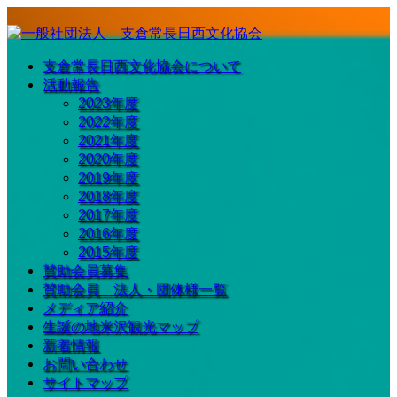
支倉常長日西文化協会について
活動報告
2023年度
2022年度
2021年度
2020年度
2019年度
2018年度
2017年度
2016年度
2015年度
賛助会員募集
賛助会員 法人・団体様一覧
メディア紹介
生誕の地米沢観光マップ
新着情報
お問い合わせ
サイトマップ