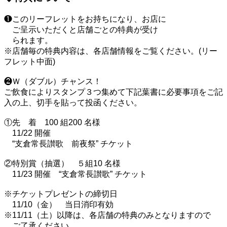
❶このリーフレットをお持ちになり、お店に
ご呈示いただくと店舗ごとの特典が受け
られます。
※店舗毎の特典内容は、各店舗情報をご覧ください。(リー
フレット中面)
❷Ｗ（ダブル）チャンス！
ご飲食によりスタンプ３つ集めて下記葉書に必要事項をご記
入の上、切手を貼って投函ください。
①先 着 100 組200 名様
11/22 開催
“支倉常長讃歌 前夜祭” チケット
②特別賞（抽選） ５組10 名様
11/23 開催 “支倉常長讃歌” チケット
※チケットプレゼントの締切日
11/10（金） 当日消印有効
※11/11（土）以降は、各店舗の特典のみとなりますので
ご了承ください。