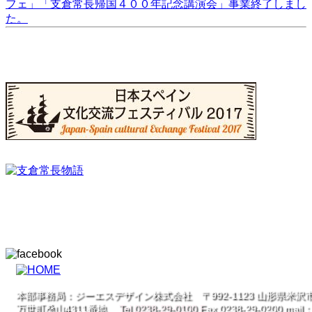
フェ」「支倉常長帰国４００年記念講演会」事業終了しまし
た。
本部事務局：ジーエスデザイン株式会社 〒992-1123 山形県米沢
万世町桑山4311番地
Tel
0238-29-0100
F
ax 0238-29-0200 mail