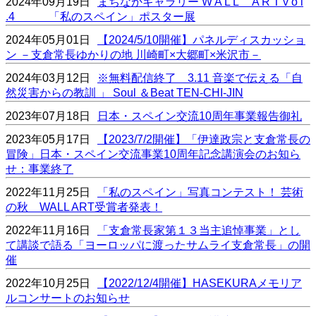
2024年09月19日
まちなかギャラリー W A L L A R T v o l
.4 「私のスペイン」ポスター展
2024年05月01日
【2024/5/10開催】パネルディスカッショ
ン －支倉常長ゆかりの地 川崎町×大郷町×米沢市－
2024年03月12日
※無料配信終了 3.11 音楽で伝える「自
然災害からの教訓 」 Soul ＆Beat TEN-CHI-JIN
2023年07月18日
日本・スペイン交流10周年事業報告御礼
2023年05月17日
【2023/7/2開催】「伊達政宗と支倉常長の
冒険」日本・スペイン交流事業10周年記念講演会のお知ら
せ：事業終了
2022年11月25日
「私のスペイン」写真コンテスト！ 芸術
の秋 WALL ART受賞者発表！
2022年11月16日
「支倉常長家第１３当主追悼事業」とし
て講談で語る「ヨーロッパに渡ったサムライ支倉常長」の開
催
2022年10月25日
【2022/12/4開催】HASEKURAメモリア
ルコンサートのお知らせ