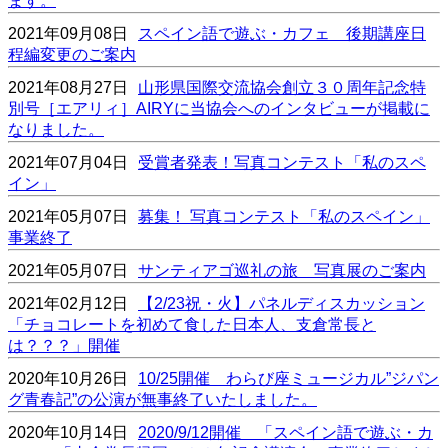
ます。
2021年09月08日
スペイン語で遊ぶ・カフェ 後期講座日
程編変更のご案内
2021年08月27日
山形県国際交流協会創立３０周年記念特
別号［エアリィ］AIRYに当協会へのインタビューが掲載に
なりました。
2021年07月04日
受賞者発表！写真コンテスト「私のスペ
イン」
2021年05月07日
募集！ 写真コンテスト「私のスペイン」
事業終了
2021年05月07日
サンティアゴ巡礼の旅 写真展のご案内
2021年02月12日
【2/23祝・火】パネルディスカッション
「チョコレートを初めて食した日本人、支倉常長と
は？？？」開催
2020年10月26日
10/25開催 わらび座ミュージカル”ジパン
グ青春記”の公演が無事終了いたしました。
2020年10月14日
2020/9/12開催 「スペイン語で遊ぶ・カ