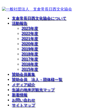
支倉常長日西文化協会について
活動報告
2023年度
2022年度
2021年度
2020年度
2019年度
2018年度
2017年度
2016年度
2015年度
賛助会員募集
賛助会員 法人・団体様一覧
メディア紹介
生誕の地米沢観光マップ
新着情報
お問い合わせ
サイトマップ