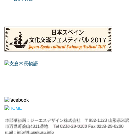
本部事務局：ジーエスデザイン株式会社 〒992-1123 山形県米沢
市万世町桑山4311番地
Tel
0238-29-0100
F
ax 0238-29-0200
mail：
info@hasekura.info