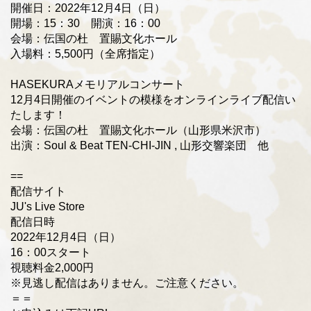
開催日：2022年12月4日（日）
開場：15：30 開演：16：00
会場：伝国の杜 置賜文化ホール
入場料：5,500円（全席指定）
HASEKURAメモリアルコンサート
12月4日開催のイベントの模様をオンラインライブ配信い
たします！
会場：伝国の杜 置賜文化ホール（山形県米沢市）
出演：Soul & Beat TEN-CHI-JIN , 山形交響楽団 他
==
配信サイト
JU's Live Store
配信日時
2022年12月4日（日）
16：00スタート
視聴料金2,000円
※見逃し配信はありません。ご注意ください。
＝＝