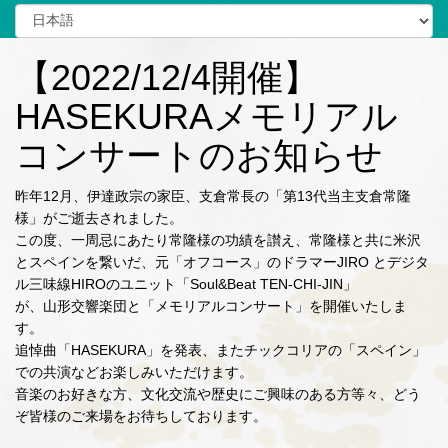
【2022/12/4開催】
HASEKURAメモリアル
コンサートのお知らせ
昨年
12
月、伊達政宗の家臣、支倉常長の「第
13
代当主支倉常隆
様」がご逝去されました。
この度、一周忌にあたり常隆様の功績を讃え、常隆様と共に米沢
とスペインを繋いだ、元「オフコース」のドラマー
JIRO
とデジタ
ル三味線
HIRO
のユニット「
Soul&Beat TEN-CHI-JIN
」
が、山形交響楽団と「メモリアルコンサート」を開催いたしま
す。
追悼曲「
HASEKURA
」を発表、またチックコリアの「スペイン」
での共演などお楽しみいただけます。
音楽のお好きな方、文化交流や歴史にご興味のある方等々、どう
ぞ皆様のご来場をお待ちしております。