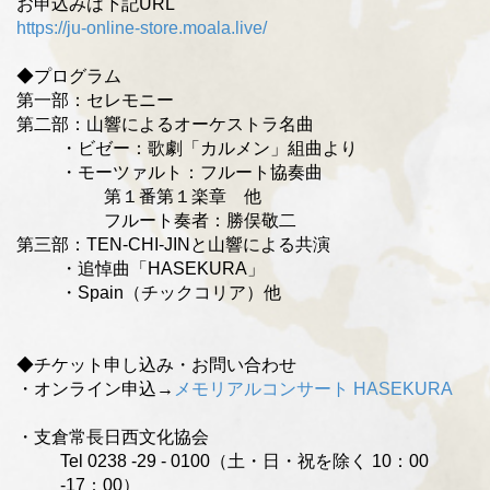
お申込みは下記URL
https://ju-online-store.moala.live/
◆プログラム
第一部：セレモニー
第二部：山響によるオーケストラ名曲
・ビゼー：歌劇「カルメン」組曲より
・モーツァルト：フルート協奏曲
第１番第１楽章 他
フルート奏者：勝俣敬二
第三部：TEN-CHI-JINと山響による共演
・追悼曲「HASEKURA」
・Spain（チックコリア）他
◆チケット申し込み・お問い合わせ
・オンライン申込→
メモリアルコンサート HASEKURA
・支倉常長日西文化協会
Tel 0238 -29 - 0100（土・日・祝を除く 10：00
-17：00）