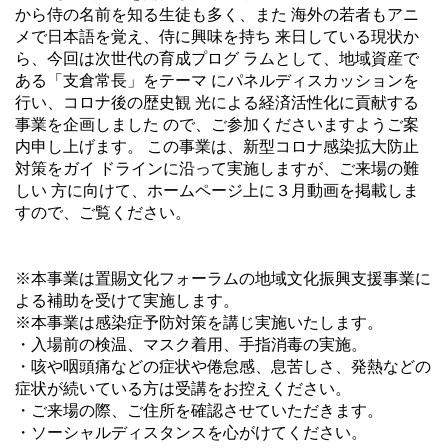
から侍の名前を知る生徒も多く、また 海外の若者もアニ
メで日本語を覚え、侍に興味を持ち 来日している現状か
ら、今回は次世代の育成プログ ラムとして、地域資産で
ある「支倉常長」をテーマ にパネルディスカッションを
行い、コロナ後の歴史観 光による経済活性化に貢献する
事業を企画しました ので、ご参加くださいますようご案
内申し上げます。 この事業は、新型コロナ感染拡大防止
対策をガイ ドラインに沿って実施しますが、ご来場の難
しい 方に向けて、ホームページ上に３月動画を掲載しま
すので、ご覧ください。
※本事業は置賜文化フォーラムの地域文化振興支援事業に
よる補助を受けて実施します。
※本事業は感染症予防対策を講じ実施いたします。
・入場前の検温、マスク着用、手指消毒の実施。
・咳や咽頭痛などの症状や倦怠感、息苦しさ、発熱などの
症状が続いている方は受講をお控えください。
・ご来場の際、ご住所を確認させていただきます。
・ソーシャルディスタンスを心がけてください。