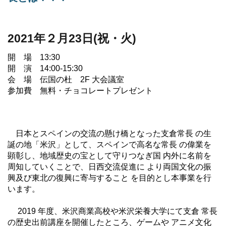
2021年２月23日(祝・火)
開 場 13:30
開 演 14:00-15:30
会 場 伝国の杜 2F 大会議室
参加費 無料・チョコレートプレゼント
日本とスペインの交流の懸け橋となった支倉常長 の生
誕の地「米沢」として、スペインで高名な常長 の偉業を
顕彰し、地域歴史の宝として守りつなぎ国 内外に名前を
周知していくことで、日西交流促進に より両国文化の振
興及び東北の復興に寄与すること を目的とし本事業を行
います。
2019 年度、米沢商業高校や米沢栄養大学にて支倉 常長
の歴史出前講座を開催したところ、ゲームや アニメ文化